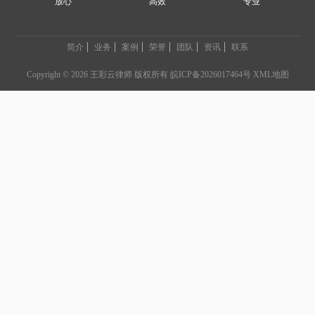
放心
高效
专业
简介
业务
案例
荣誉
团队
资讯
联系
Copyright © 2026 王彩云律师 版权所有
皖ICP备2026017464号
XML地图